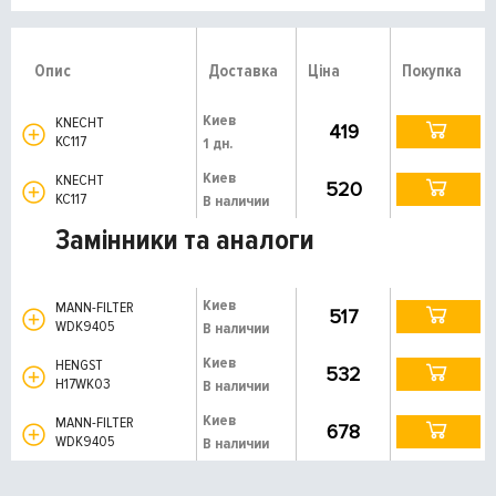
Опис
Доставка
Ціна
Покупка
Киев
KNECHT
419
KC117
1 дн.
Киев
KNECHT
520
KC117
В наличии
Замінники та аналоги
Киев
MANN-FILTER
517
WDK9405
В наличии
Киев
HENGST
532
H17WK03
В наличии
Киев
MANN-FILTER
678
WDK9405
В наличии