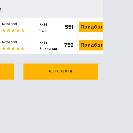
и
AvtoLand
Киев
551
Придбати
1 дн.
AvtoLand
Киев
759
Придбати
В наличии
АВТОХІМІЯ