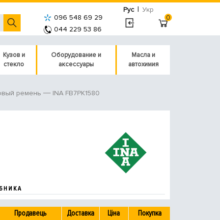
|
Рус
Укр
096 548 69 29
0
044 229 53 86
Кузов и
Оборудование и
Масла и
стекло
аксессуары
автохимия
INA FB7PK1580
овый ремень
БНИКА
Продавець
Доставка
Ціна
Покупка