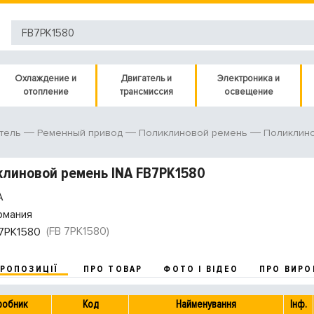
Охлаждение и
Двигатель и
Электроника и
отопление
трансмиссия
освещение
тель
Ременный привод
Поликлиновой ремень
Поликлин
линовой ремень INA FB7PK1580
A
рмания
(FB 7PK1580)
7PK1580
ПРОПОЗИЦІЇ
ПРО ТОВАР
ФОТО І ВІДЕО
ПРО ВИРО
робник
Код
Найменування
Інф.