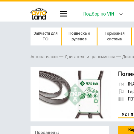
Подбор по VIN
Запчасти для
Подвеска и
Тормозная
ТО
рулевое
система
Автозапчасти
Двигатель и трансмиссия
Двига
Полик
IN
Ге
FB
УСІ 
Ви
Продавець: