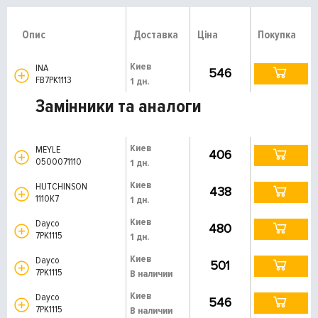
Опис
Доставка
Ціна
Покупка
Киев
INA
546
FB7PK1113
1 дн.
Замінники та аналоги
Киев
MEYLE
406
0500071110
1 дн.
Киев
HUTCHINSON
438
1110K7
1 дн.
Киев
Dayco
480
7PK1115
1 дн.
Киев
Dayco
501
7PK1115
В наличии
Киев
Dayco
546
7PK1115
В наличии