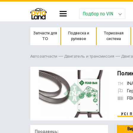
Подбор по VIN
Запчасти для
Подвеска и
Тормозная
ТО
рулевое
система
Автозапчасти
Двигатель и трансмиссия
Двига
Полик
IN
Ге
FB
УСІ 
Ви
Продавець: