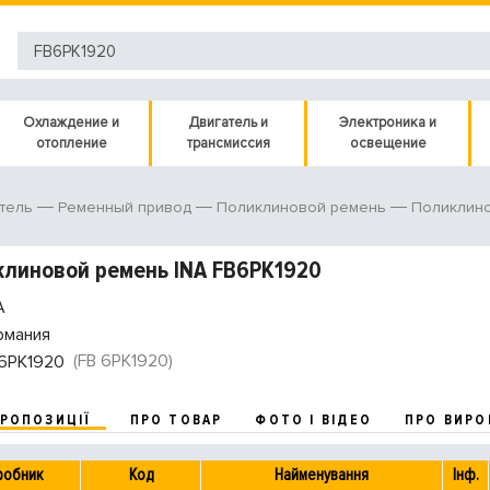
Охлаждение и
Двигатель и
Электроника и
отопление
трансмиссия
освещение
тель
Ременный привод
Поликлиновой ремень
Поликлин
линовой ремень INA FB6PK1920
A
рмания
(FB 6PK1920)
6PK1920
ПРОПОЗИЦІЇ
ПРО ТОВАР
ФОТО І ВІДЕО
ПРО ВИРО
робник
Код
Найменування
Інф.