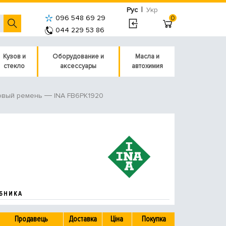
|
Рус
Укр
096 548 69 29
0
044 229 53 86
Кузов и
Оборудование и
Масла и
стекло
аксессуары
автохимия
INA FB6PK1920
овый ремень
БНИКА
Продавець
Доставка
Ціна
Покупка