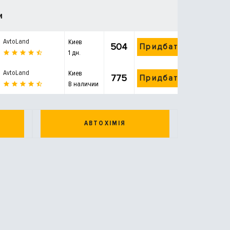
и
AvtoLand
Киев
504
Придбати
1 дн.
AvtoLand
Киев
775
Придбати
В наличии
АВТОХІМІЯ