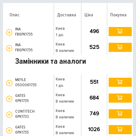
Опис
Доставка
Ціна
Покупка
Киев
INA
496
FB6PK1735
1 дн.
Киев
INA
525
FB6PK1735
В наличии
Замінники та аналоги
Киев
MEYLE
551
0500061735
1 дн.
Киев
GATES
684
6PK1735
В наличии
Киев
CONTITECH
749
6PK1733
В наличии
Киев
GATES
1026
6PK1735
В наличии