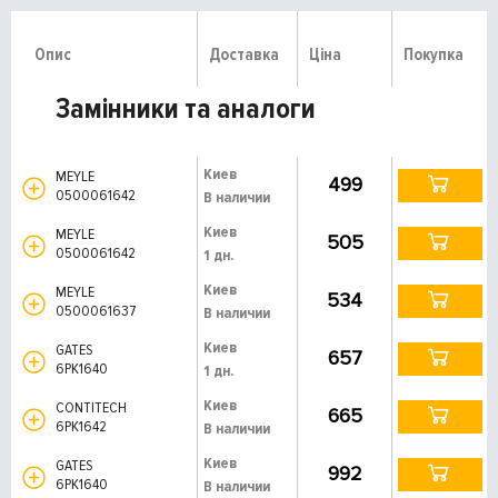
Опис
Доставка
Ціна
Покупка
Замінники та аналоги
Киев
MEYLE
499
0500061642
В наличии
Киев
MEYLE
505
0500061642
1 дн.
Киев
MEYLE
534
0500061637
В наличии
Киев
GATES
657
6PK1640
1 дн.
Киев
CONTITECH
665
6PK1642
В наличии
Киев
GATES
992
6PK1640
В наличии