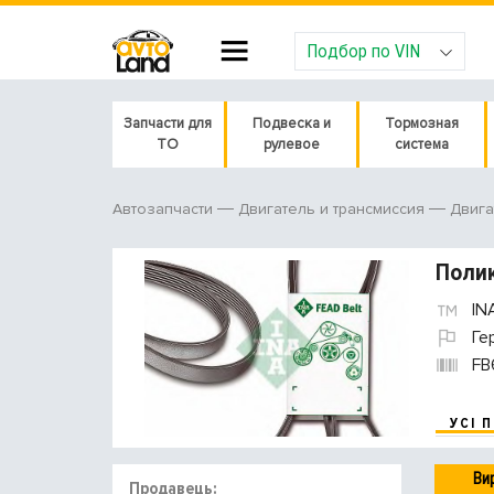
Подбор по VIN
Запчасти для
Подвеска и
Тормозная
ТО
рулевое
система
Автозапчасти
Двигатель и трансмиссия
Двига
Полик
IN
Ге
FB
УСІ 
Ви
Продавець: