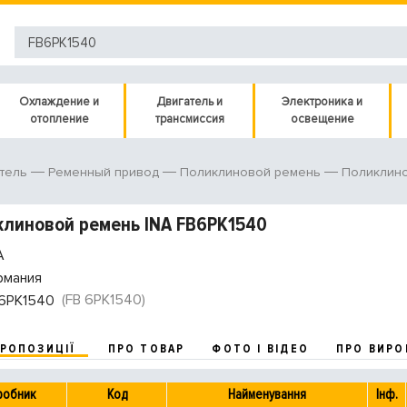
Охлаждение и
Двигатель и
Электроника и
отопление
трансмиссия
освещение
тель
Ременный привод
Поликлиновой ремень
Поликлин
линовой ремень INA FB6PK1540
A
рмания
(FB 6PK1540)
6PK1540
ПРОПОЗИЦІЇ
ПРО ТОВАР
ФОТО І ВІДЕО
ПРО ВИРО
робник
Код
Найменування
Інф.