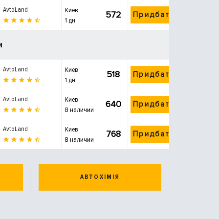
AvtoLand
Киев
572
Придбати
1 дн.
и
AvtoLand
Киев
518
Придбати
1 дн.
AvtoLand
Киев
640
Придбати
В наличии
AvtoLand
Киев
768
Придбати
В наличии
АВТОХІМІЯ