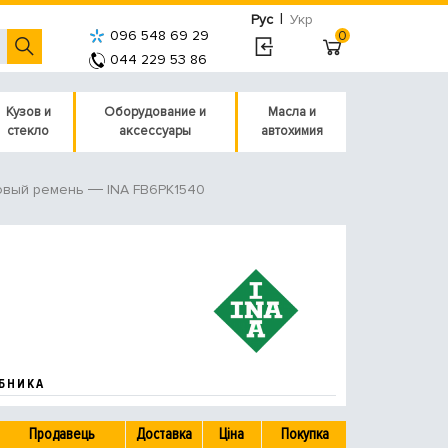
|
Рус
Укр
096 548 69 29
0
044 229 53 86
Кузов и
Оборудование и
Масла и
стекло
аксессуары
автохимия
INA FB6PK1540
овый ремень
БНИКА
Продавець
Доставка
Ціна
Покупка