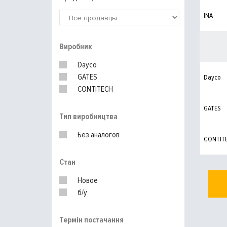
INA
Виробник
Dayco
GATES
Dayco
CONTITECH
GATES
Тип виробництва
Без аналогов
CONTIT
Стан
Новое
б/у
Термін постачання