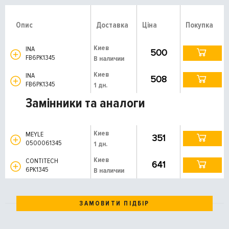
Опис
Доставка
Ціна
Покупка
Киев
INA
500
FB6PK1345
В наличии
Киев
INA
508
FB6PK1345
1 дн.
Замінники та аналоги
Киев
MEYLE
351
0500061345
1 дн.
Киев
CONTITECH
641
6PK1345
В наличии
ЗАМОВИТИ ПІДБІР