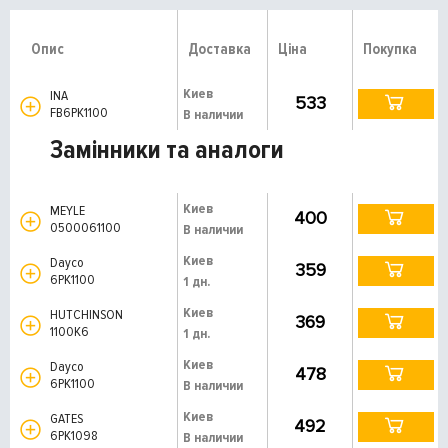
Опис
Доставка
Ціна
Покупка
Киев
INA
533
FB6PK1100
В наличии
Замінники та аналоги
Киев
MEYLE
400
0500061100
В наличии
Киев
Dayco
359
6PK1100
1 дн.
Киев
HUTCHINSON
369
1100K6
1 дн.
Киев
Dayco
478
6PK1100
В наличии
Киев
GATES
492
6PK1098
В наличии