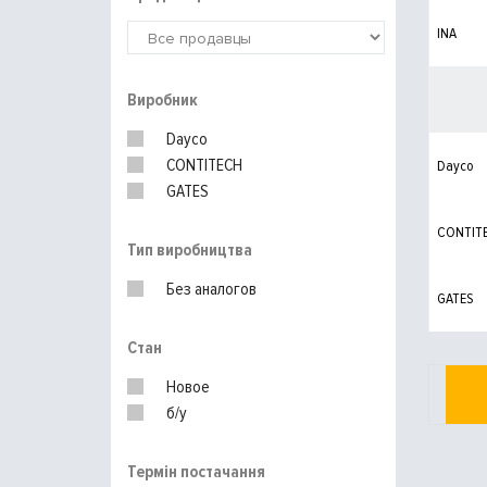
INA
Виробник
Dayco
CONTITECH
Dayco
GATES
CONTIT
Тип виробництва
Без аналогов
GATES
Стан
Новое
б/у
Термін постачання