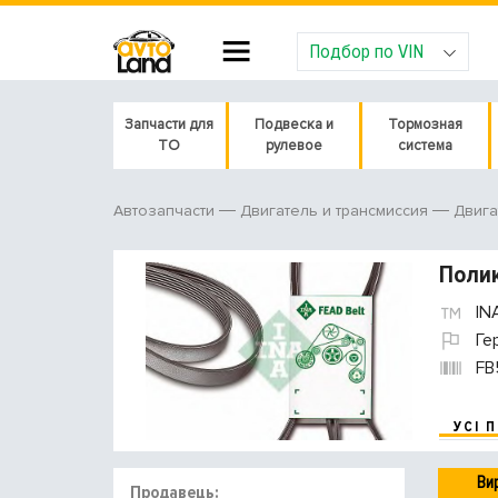
Подбор по VIN
Запчасти для
Подвеска и
Тормозная
ТО
рулевое
система
Автозапчасти
Двигатель и трансмиссия
Двига
Полик
IN
Ге
FB
УСІ 
Ви
Продавець: