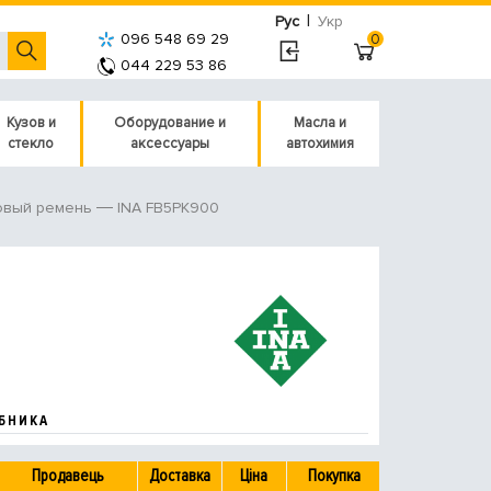
|
Рус
Укр
096 548 69 29
0
044 229 53 86
Кузов и
Оборудование и
Масла и
стекло
аксессуары
автохимия
INA FB5PK900
овый ремень
БНИКА
Продавець
Доставка
Ціна
Покупка