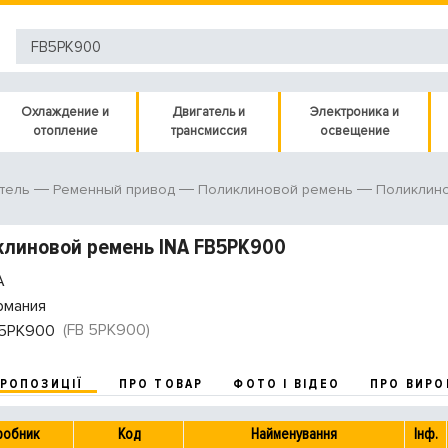
Охлаждение и
Двигатель и
Электроника и
отопление
трансмиссия
освещение
тель
Ременный привод
Поликлиновой ремень
Поликлин
линовой ремень INA FB5PK900
A
рмания
(FB 5PK900)
5PK900
ПРОПОЗИЦІЇ
ПРО ТОВАР
ФОТО І ВІДЕО
ПРО ВИРО
робник
Код
Найменування
Інф.