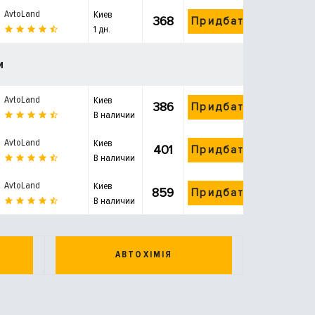
AvtoLand
Киев
368
Придбати
1 дн.
и
AvtoLand
Киев
386
Придбати
В наличии
AvtoLand
Киев
401
Придбати
В наличии
AvtoLand
Киев
859
Придбати
В наличии
АВТОХІМІЯ