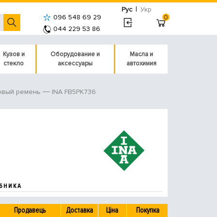
|
Рус
Укр
096 548 69 29
0
044 229 53 86
Кузов и
Оборудование и
Масла и
стекло
аксессуары
автохимия
INA FB5PK736
овый ремень
БНИКА
Продавець
Доставка
Ціна
Покупка