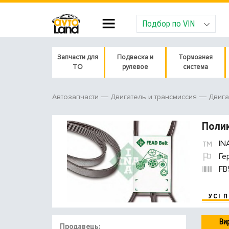
Подбор по VIN
Запчасти для
Подвеска и
Тормозная
ТО
рулевое
система
Автозапчасти
Двигатель и трансмиссия
Двига
Полик
IN
Ге
FB
УСІ 
Ви
Продавець: