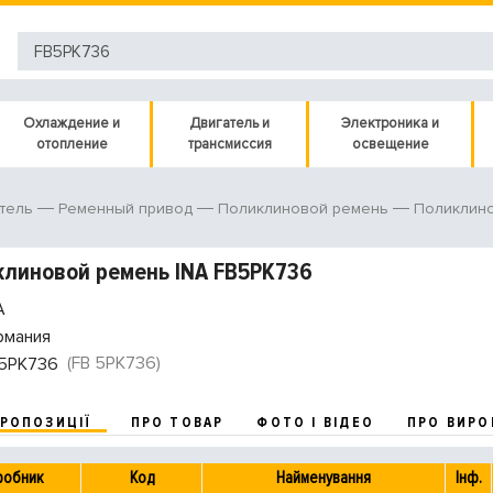
Охлаждение и
Двигатель и
Электроника и
отопление
трансмиссия
освещение
тель
Ременный привод
Поликлиновой ремень
Поликлин
линовой ремень INA FB5PK736
A
рмания
(FB 5PK736)
5PK736
ПРОПОЗИЦІЇ
ПРО ТОВАР
ФОТО І ВІДЕО
ПРО ВИРО
робник
Код
Найменування
Інф.