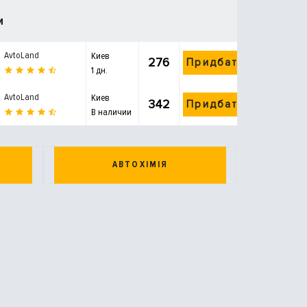
и
AvtoLand
Киев
276
Придбати
1 дн.
AvtoLand
Киев
342
Придбати
В наличии
АВТОХІМІЯ