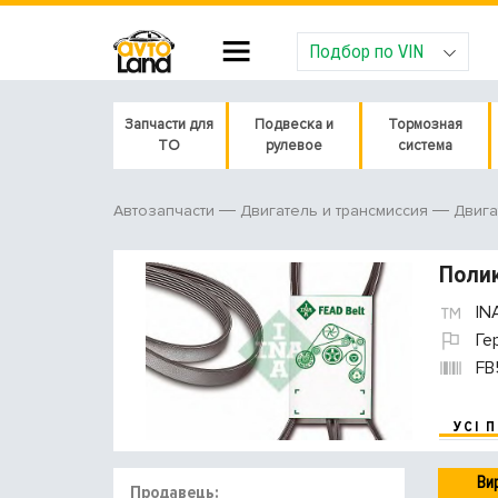
Подбор по VIN
Запчасти для
Подвеска и
Тормозная
ТО
рулевое
система
Автозапчасти
Двигатель и трансмиссия
Двига
Полик
IN
Ге
FB
УСІ 
Ви
Продавець: