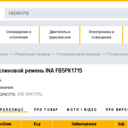
Охлаждение и
Двигатель и
Электроника и
отопление
трансмиссия
освещение
тель
Ременный привод
Поликлиновой ремень
Поликлин
линовой ремень INA FB5PK1715
A
рмания
(FB 5PK1715)
5PK1715
ПРОПОЗИЦІЇ
ПРО ТОВАР
ФОТО І ВІДЕО
ПРО ВИРО
робник
Код
Найменування
Інф.