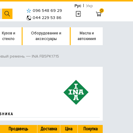
|
Рус
Укр
096 548 69 29
0
044 229 53 86
Кузов и
Оборудование и
Масла и
стекло
аксессуары
автохимия
INA FB5PK1715
овый ремень
БНИКА
Продавець
Доставка
Ціна
Покупка