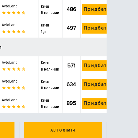
AvtoLand
Киев
486
Придбати
В наличии
AvtoLand
Киев
497
Придбати
1 дн.
и
AvtoLand
Киев
571
Придбати
В наличии
AvtoLand
Киев
634
Придбати
В наличии
AvtoLand
Киев
895
Придбати
В наличии
АВТОХІМІЯ