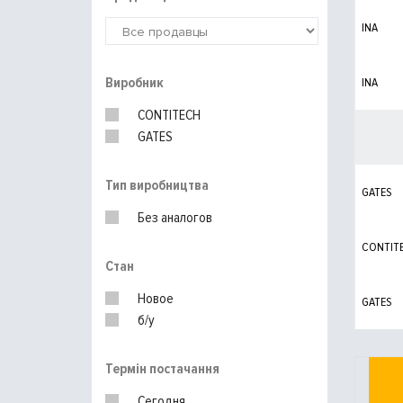
INA
Виробник
INA
CONTITECH
GATES
Тип виробництва
GATES
Без аналогов
CONTIT
Стан
Новое
GATES
б/у
Термін постачання
Сегодня