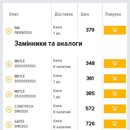
Опис
Доставка
Ціна
Покупка
Киев
INA
379
FB5PK1300
1 дн.
Замінники та аналоги
Киев
MEYLE
348
0500051300
В наличии
Киев
MEYLE
361
0500051300
1 дн.
Киев
MEYLE
385
0500051300
1 дн.
Киев
CONTITECH
572
5PK1300
В наличии
Киев
GATES
726
5PK1303
В наличии