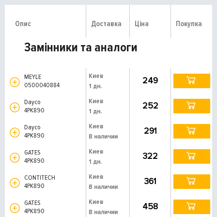
Опис
Доставка
Ціна
Покупка
Замінники та аналоги
Киев
MEYLE
249
0500040884
1 дн.
Киев
Dayco
252
4PK890
1 дн.
Киев
Dayco
291
4PK890
В наличии
Киев
GATES
322
4PK890
1 дн.
Киев
CONTITECH
361
4PK890
В наличии
Киев
GATES
458
4PK890
В наличии