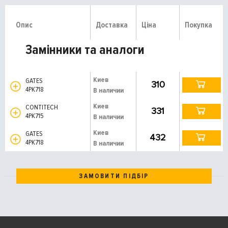
Опис
Доставка
Ціна
Покупка
Замінники та аналоги
Киев
GATES
310
4PK718
В наличии
Киев
CONTITECH
331
4PK715
В наличии
Киев
GATES
432
4PK718
В наличии
ЗАМОВИТИ ПІДБІР