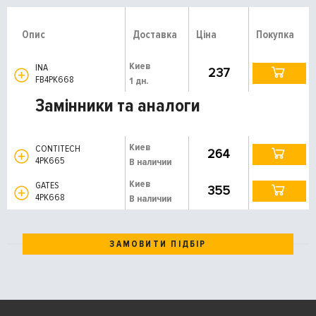
Опис
Доставка
Ціна
Покупка
Киев
INA
237
FB4PK668
1 дн.
Замінники та аналоги
Киев
CONTITECH
264
4PK665
В наличии
Киев
GATES
355
4PK668
В наличии
ЗАМОВИТИ ПІДБІР