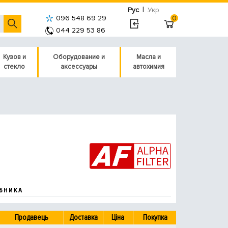
|
Рус
Укр
096 548 69 29
0
044 229 53 86
Кузов и
Оборудование и
Масла и
стекло
аксессуары
автохимия
БНИКА
Продавець
Доставка
Ціна
Покупка