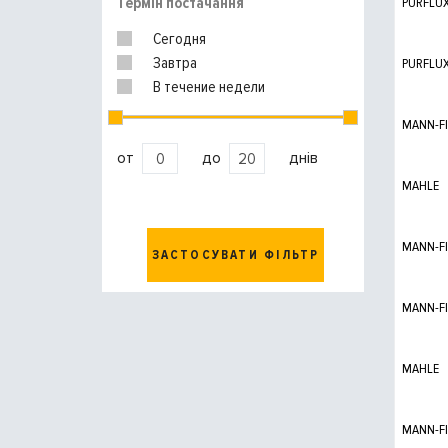
Термін постачання
PURFLU
Сегодня
Завтра
PURFLU
В течение недели
MANN-FI
от
до
днів
MAHLE
MANN-FI
ЗАСТОСУВАТИ ФІЛЬТР
MANN-FI
MAHLE
MANN-FI