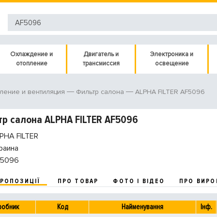
Охлаждение и
Двигатель и
Электроника и
отопление
трансмиссия
освещение
ALPHA FILTER AF5096
ление и вентиляция
Фильтр салона
р салона ALPHA FILTER AF5096
PHA FILTER
раина
5096
ПРОПОЗИЦІЇ
ПРО ТОВАР
ФОТО І ВІДЕО
ПРО ВИРО
робник
Код
Найменування
Інф.