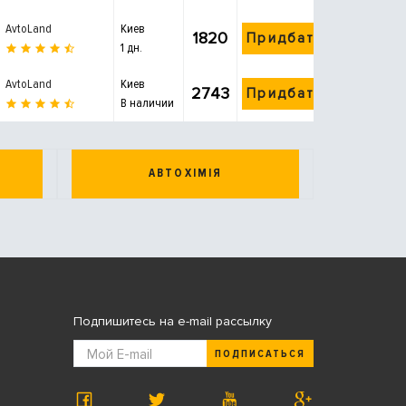
AvtoLand
Киев
1820
Придбати
1 дн.
AvtoLand
Киев
2743
Придбати
В наличии
АВТОХІМІЯ
Подпишитесь на e-mail рассылку
ПОДПИСАТЬСЯ