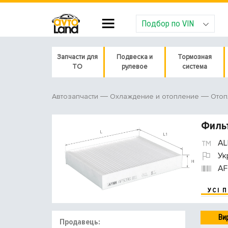
Подбор по VIN
Запчасти для
Подвеска и
Тормозная
ТО
рулевое
система
Автозапчасти
Охлаждение и отопление
Отоп
Фильт
AL
Ук
AF
УСІ 
Ви
Продавець: