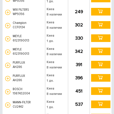
WP9356
1 дн.
Киев
WIX FILTERS
249
WP9356
В наличии
Киев
Champion
302
CCF0134
В наличии
Киев
MEYLE
330
6123190013
1 дн.
Киев
MEYLE
342
6123190013
В наличии
Киев
PURFLUX
391
AH286
В наличии
Киев
PURFLUX
396
AH286
1 дн.
Киев
BOSCH
451
1987432004
В наличии
Киев
MANN-FILTER
537
CU2442
1 дн.