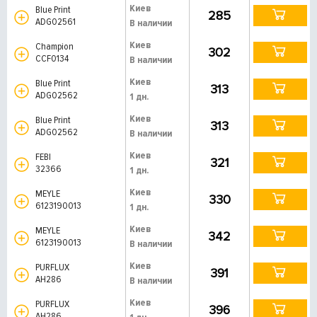
Киев
Blue Print
285
ADG02561
В наличии
Киев
Champion
302
CCF0134
В наличии
Киев
Blue Print
313
ADG02562
1 дн.
Киев
Blue Print
313
ADG02562
В наличии
Киев
FEBI
321
32366
1 дн.
Киев
MEYLE
330
6123190013
1 дн.
Киев
MEYLE
342
6123190013
В наличии
Киев
PURFLUX
391
AH286
В наличии
Киев
PURFLUX
396
AH286