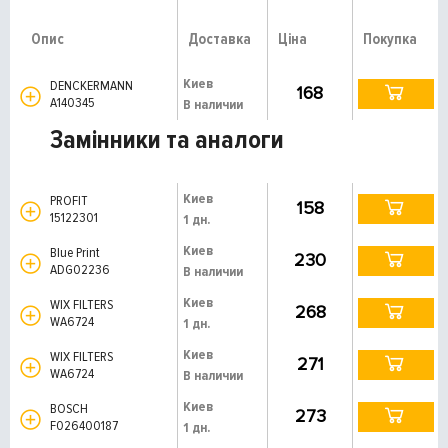
Опис
Доставка
Ціна
Покупка
Киев
DENCKERMANN
168
A140345
В наличии
Замінники та аналоги
Киев
PROFIT
158
15122301
1 дн.
Киев
Blue Print
230
ADG02236
В наличии
Киев
WIX FILTERS
268
WA6724
1 дн.
Киев
WIX FILTERS
271
WA6724
В наличии
Киев
BOSCH
273
F026400187
1 дн.