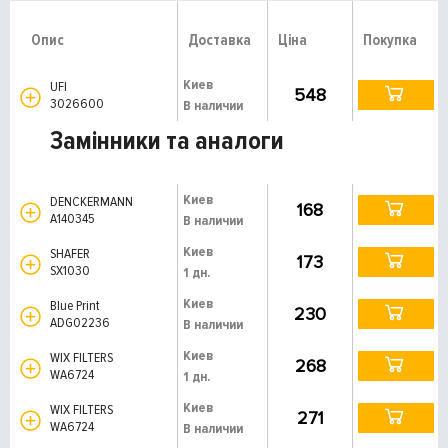
Опис
Доставка
Ціна
Покупка
Киев
UFI
548
3026600
В наличии
Замінники та аналоги
Киев
DENCKERMANN
168
A140345
В наличии
Киев
SHAFER
173
SX1030
1 дн.
Киев
Blue Print
230
ADG02236
В наличии
Киев
WIX FILTERS
268
WA6724
1 дн.
Киев
WIX FILTERS
271
WA6724
В наличии