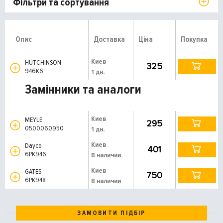
Фільтри та сортування
Опис
Доставка
Ціна
Покупка
Киев
HUTCHINSON
325
946K6
1 дн.
Замінники та аналоги
Киев
MEYLE
295
0500060950
1 дн.
Киев
Dayco
401
6PK946
В наличии
Киев
GATES
750
6PK948
В наличии
ЗАМОВИТИ ПІДБІР