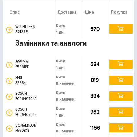
Опис
Доставка
Ціна
Покупка
Киев
WIX FILTERS
670
92129E
1 дн.
Замінники та аналоги
Киев
SOFIMA
684
S5081PE
1 дн.
Киев
FEBI
819
35334
В наличии
Киев
BOSCH
894
F026407045
В наличии
Киев
BOSCH
962
F026407045
1 дн.
Киев
DONALDSON
1156
P550812
В наличии