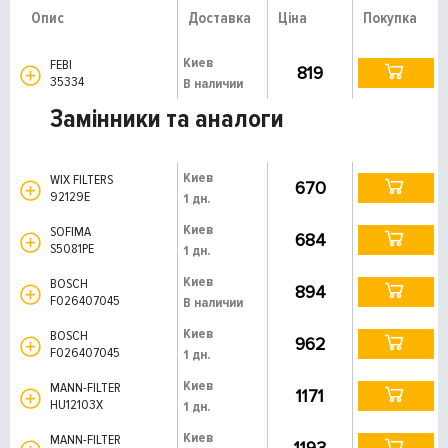
Опис
Доставка
Ціна
Покупка
Киев
FEBI
819
35334
В наличии
Замінники та аналоги
Киев
WIX FILTERS
670
92129E
1 дн.
Киев
SOFIMA
684
S5081PE
1 дн.
Киев
BOSCH
894
F026407045
В наличии
Киев
BOSCH
962
F026407045
1 дн.
Киев
MANN-FILTER
1171
HU12103X
1 дн.
Киев
MANN-FILTER
1193