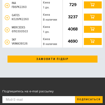
Киев
INA
729
FB6PK2260
1 дн.
Киев
GATES
3237
K026PK2260
В наличии
Киев
MERCEDES
4068
6110300503
1 дн.
Киев
SKF
4690
VKMA38026
В наличии
ЗАМОВИТИ ПІДБІР
Подпишитесь на e-mail рассылку
ПОДПИСАТЬСЯ