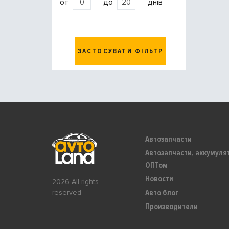
от
до
днів
ЗАСТОСУВАТИ ФІЛЬТР
Автозапчасти
Автозапчасти, аккумуля
ОПТом
Новости
2026 All rights
Авто блог
reserved
Производители