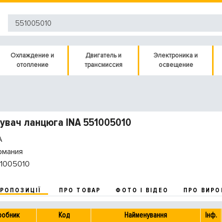
Охлаждение и
Двигатель и
Электроника и
отопление
трансмиссия
освещение
увач ланцюга INA 551005010
A
рмания
1005010
ПРОПОЗИЦІЇ
ПРО ТОВАР
ФОТО І ВІДЕО
ПРО ВИРО
робник
Код
Найменування
Інф.