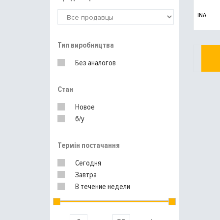
INA
Тип виробництва
Без аналогов
Стан
Новое
б/у
Термін постачання
Сегодня
Завтра
В течение недели