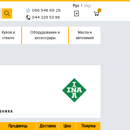
|
Рус
Укр
096 548 69 29
0
044 229 53 86
Кузов и
Оборудование и
Масла и
стекло
аксессуары
автохимия
БНИКА
Продавець
Доставка
Ціна
Покупка