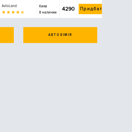
AvtoLand
Киев
4290
Придбати
В наличии
АВТОХІМІЯ