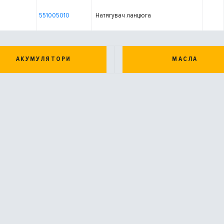
551005010
Натягувач ланцюга
АКУМУЛЯТОРИ
МАСЛА