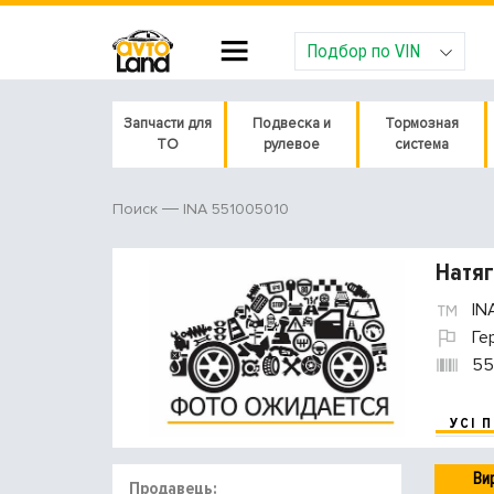
Подбор по VIN
Запчасти для
Подвеска и
Тормозная
ТО
рулевое
система
INA 551005010
Поиск
Натяг
IN
Ге
55
УСІ 
Ви
Продавець: