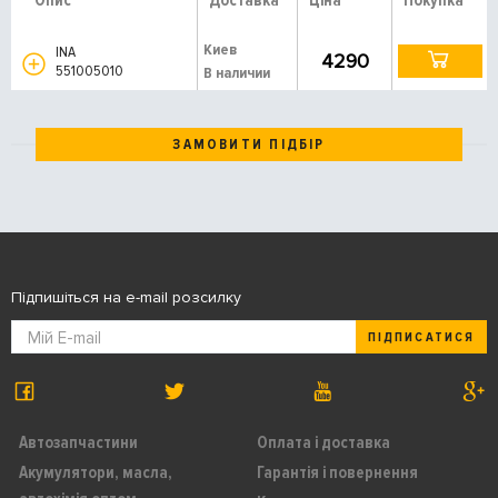
Опис
Доставка
Ціна
Покупка
Киев
INA
4290
551005010
В наличии
ЗАМОВИТИ ПІДБІР
Підпишіться на e-mail розсилку
ПІДПИСАТИСЯ
Автозапчастини
Оплата і доставка
Акумулятори, масла,
Гарантія і повернення