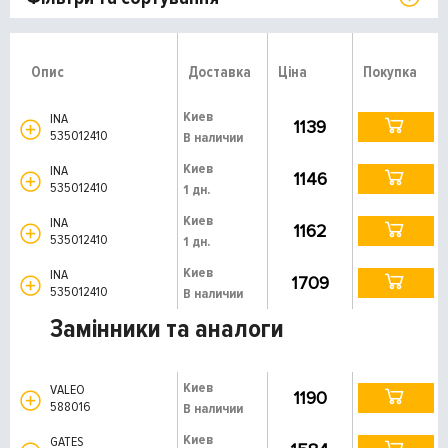
Опис
Доставка
Ціна
Покупка
Киев
INA
1139
535012410
В наличии
Киев
INA
1146
535012410
1 дн.
Киев
INA
1162
535012410
1 дн.
Киев
INA
1709
535012410
В наличии
Замінники та аналоги
Киев
VALEO
1190
588016
В наличии
Киев
GATES