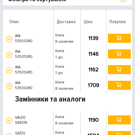
Опис
Доставка
Ціна
Покупка
Киев
INA
1139
535012410
В наличии
Киев
INA
1146
535012410
1 дн.
Киев
INA
1162
535012410
1 дн.
Киев
INA
1709
535012410
В наличии
Замінники та аналоги
Киев
VALEO
1190
588016
В наличии
Киев
GATES