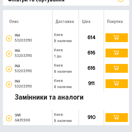
Опис
Доставка
Ціна
Покупка
Киев
INA
614
532033110
В наличии
Киев
INA
616
532033110
1 дн.
Киев
INA
616
532033110
В наличии
Киев
INA
911
532033110
В наличии
Замінники та аналоги
Киев
SNR
910
GA35908
В наличии