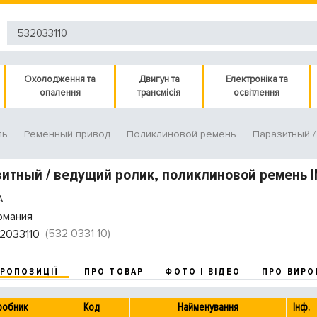
Охолодження та
Двигун та
Електроніка та
опалення
трансмісія
освітлення
ль
Ременный привод
Поликлиновой ремень
Паразитный /
итный / ведущий ролик, поликлиновой ремень I
A
рмания
(532 0331 10)
2033110
ПРОПОЗИЦІЇ
ПРО ТОВАР
ФОТО І ВІДЕО
ПРО ВИРО
робник
Код
Найменування
Інф.