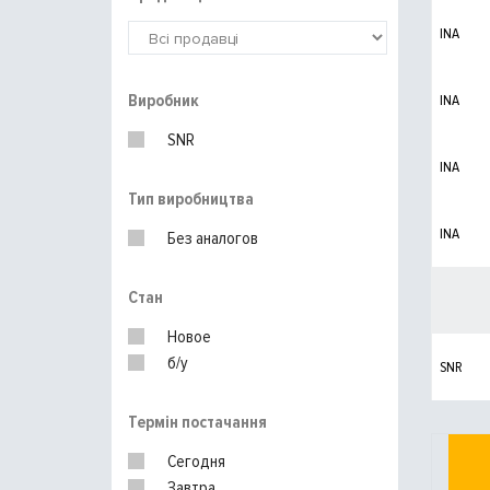
INA
Виробник
INA
SNR
INA
Тип виробництва
INA
Без аналогов
Стан
Новое
б/у
SNR
Термін постачання
Сегодня
Завтра