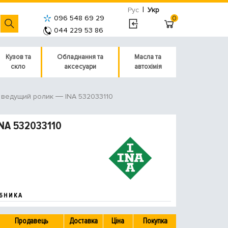
|
Рус
Укр
096 548 69 29
0
044 229 53 86
Кузов та
Обладнання та
Масла та
скло
аксесуари
автохімія
INA 532033110
 ведущий ролик
NA 532033110
БНИКА
Продавець
Доставка
Ціна
Покупка