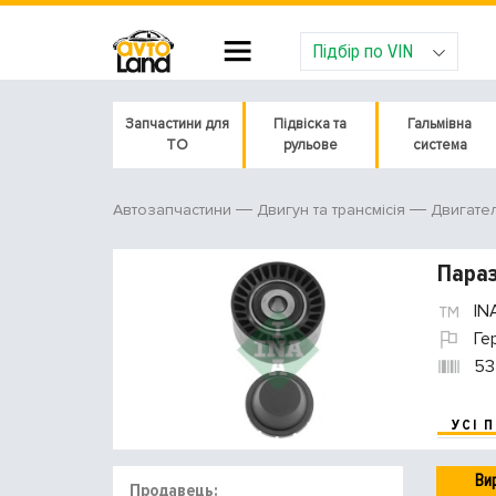
Підбір по VIN
Запчастини для
Підвіска та
Гальмівна
ТО
рульове
система
Автозапчастини
Двигун та трансмісія
Двигате
Параз
IN
Ге
53
УСІ 
Ви
Продавець: