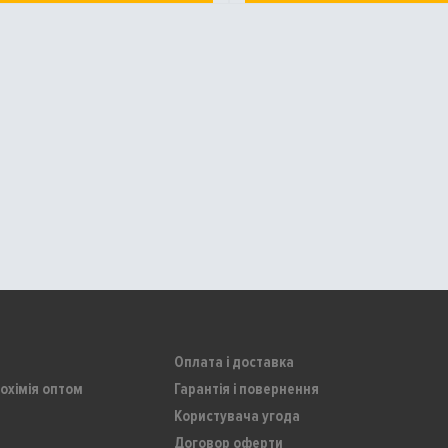
Оплата і доставка
охімія оптом
Гарантія і повернення
Користувача угода
Договор оферти