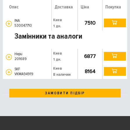
Опис
Доставка
Ціна
Покупка
Киев
INA
7510
530047710
1 дн.
Замінники та аналоги
Киев
Hepu
6877
201689
1 дн.
Киев
SKF
8164
VKMA94919
В наличии
ЗАМОВИТИ ПІДБІР