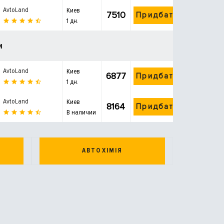
AvtoLand
Киев
7510
Придбати
1 дн.
и
AvtoLand
Киев
6877
Придбати
1 дн.
AvtoLand
Киев
8164
Придбати
В наличии
АВТОХІМІЯ