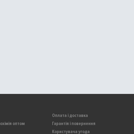
Оплата і доставка
охімія оптом
Гарантія і повернення
Користувача угода