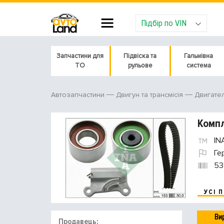
Підбір по VIN
Запчастини для
Підвіска та
Гальмівна
ТО
рульове
система
Автозапчастини
Двигун та трансмісія
Двигате
Компл
IN
Ге
53
УСІ 
Ви
Продавець: