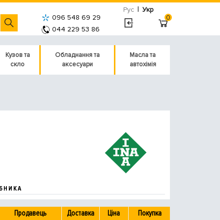
|
Рус
Укр
096 548 69 29
0
044 229 53 86
Кузов та
Обладнання та
Масла та
скло
аксесуари
автохімія
БНИКА
Продавець
Доставка
Ціна
Покупка