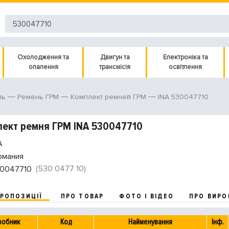
Охолодження та
Двигун та
Електроніка та
опалення
трансмісія
освітлення
INA 530047710
ль
Ремень ГРМ
Комплект ремней ГРМ
ект ремня ГРМ INA 530047710
A
рмания
(530 0477 10)
0047710
ПРОПОЗИЦІЇ
ПРО ТОВАР
ФОТО І ВІДЕО
ПРО ВИРО
робник
Код
Найменування
Інф.