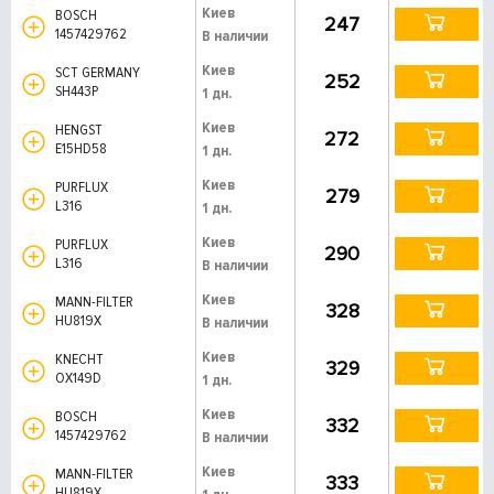
Киев
BOSCH
247
1457429762
В наличии
Киев
SCT GERMANY
252
SH443P
1 дн.
Киев
HENGST
272
E15HD58
1 дн.
Киев
PURFLUX
279
L316
1 дн.
Киев
PURFLUX
290
L316
В наличии
Киев
MANN-FILTER
328
HU819X
В наличии
Киев
KNECHT
329
OX149D
1 дн.
Киев
BOSCH
332
1457429762
В наличии
Киев
MANN-FILTER
333
HU819X