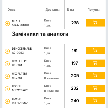
Опис
Доставка
Ціна
Покупка
Киев
MEYLE
238
5143220000
1 дн.
Замінники та аналоги
Киев
DENCKERMANN
191
A210093
1 дн.
Киев
WIX FILTERS
197
WL7261
1 дн.
Киев
WIX FILTERS
205
WL7261
В наличии
Киев
BOSCH
232
1457429762
В наличии
Киев
BOSCH
240
1457429762
1 дн.