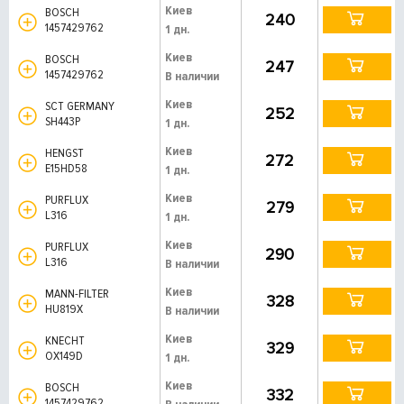
Киев
BOSCH
240
1457429762
1 дн.
Киев
BOSCH
247
1457429762
В наличии
Киев
SCT GERMANY
252
SH443P
1 дн.
Киев
HENGST
272
E15HD58
1 дн.
Киев
PURFLUX
279
L316
1 дн.
Киев
PURFLUX
290
L316
В наличии
Киев
MANN-FILTER
328
HU819X
В наличии
Киев
KNECHT
329
OX149D
1 дн.
Киев
BOSCH
332
1457429762