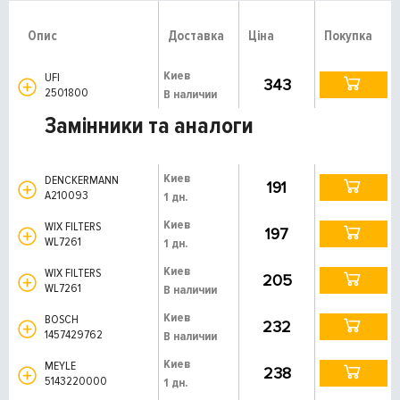
Опис
Доставка
Ціна
Покупка
Киев
UFI
343
2501800
В наличии
Замінники та аналоги
Киев
DENCKERMANN
191
A210093
1 дн.
Киев
WIX FILTERS
197
WL7261
1 дн.
Киев
WIX FILTERS
205
WL7261
В наличии
Киев
BOSCH
232
1457429762
В наличии
Киев
MEYLE
238
5143220000
1 дн.