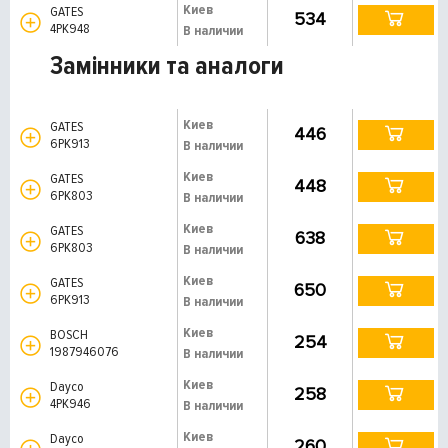
Киев
GATES
534
4PK948
В наличии
Замінники та аналоги
Киев
GATES
446
6PK913
В наличии
Киев
GATES
448
6PK803
В наличии
Киев
GATES
638
6PK803
В наличии
Киев
GATES
650
6PK913
В наличии
Киев
BOSCH
254
1987946076
В наличии
Киев
Dayco
258
4PK946
В наличии
Киев
Dayco
260