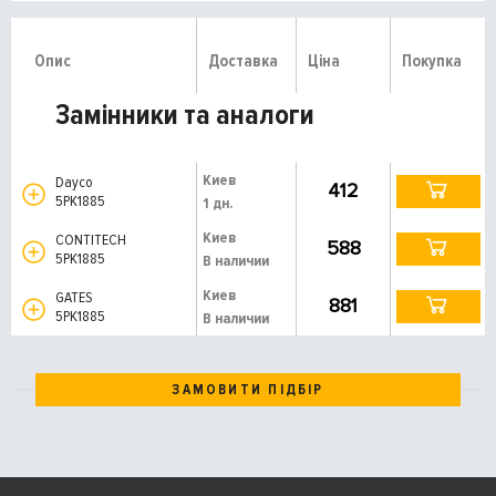
Опис
Доставка
Ціна
Покупка
Замінники та аналоги
Киев
Dayco
412
5PK1885
1 дн.
Киев
CONTITECH
588
5PK1885
В наличии
Киев
GATES
881
5PK1885
В наличии
ЗАМОВИТИ ПІДБІР