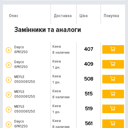
Опис
Доставка
Ціна
Покупка
Замінники та аналоги
Киев
Dayco
407
6PK1250
В наличии
Киев
Dayco
409
6PK1250
1 дн.
Киев
MEYLE
508
0500061250
1 дн.
Киев
MEYLE
515
0500061250
В наличии
Киев
MEYLE
519
0500061250
1 дн.
Киев
Dayco
561
6PK1250
В наличии