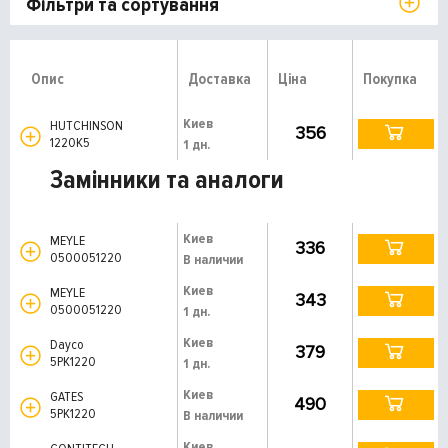
Фільтри та сортування
Опис
Доставка
Ціна
Покупка
Киев
HUTCHINSON
356
1220K5
1 дн.
Замінники та аналоги
Киев
MEYLE
336
0500051220
В наличии
Киев
MEYLE
343
0500051220
1 дн.
Киев
Dayco
379
5PK1220
1 дн.
Киев
GATES
490
5PK1220
В наличии
Киев