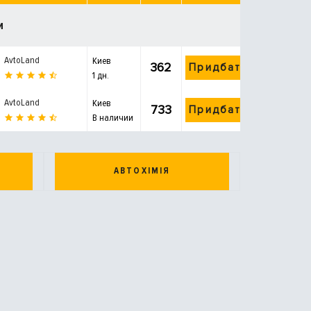
и
AvtoLand
Киев
362
Придбати
1 дн.
AvtoLand
Киев
733
Придбати
В наличии
АВТОХІМІЯ