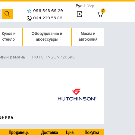
|
Рус
Укр
096 548 69 29
0
044 229 53 86
Кузов и
Оборудование и
Масла и
стекло
аксессуары
автохимия
HUTCHINSON 1205K5
овый ремень
БНИКА
Продавець
Доставка
Ціна
Покупка