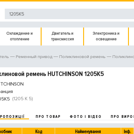
Охлаждение и
Двигатель и
Электроника и
отопление
трансмиссия
освещение
тель
Ременный привод
Поликлиновой ремень
Поликлин
клиновой ремень HUTCHINSON 1205K5
TCHINSON
анция
(1205 K 5)
05K5
ПРОПОЗИЦІЇ
ПРО ТОВАР
ФОТО І ВІДЕО
ПРО ВИРО
робник
Код
Найменування
Інф.