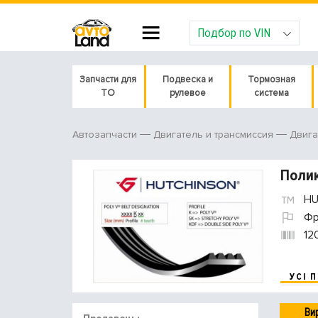
Подбор по VIN
Запчасти для
Подвеска и
Тормозная
ТО
рулевое
система
Автозапчасти
Двигатель и трансмиссия
Двига
Поли
HU
Фр
12
УСІ 
Ви