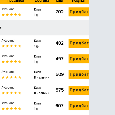
Продавець
Доставка
Ціна
Покупка
AvtoLand
Киев
702
Придбати
1 дн.
и
AvtoLand
Киев
482
Придбати
1 дн.
AvtoLand
Киев
497
Придбати
1 дн.
AvtoLand
Киев
509
Придбати
В наличии
AvtoLand
Киев
575
Придбати
В наличии
AvtoLand
Киев
607
Придбати
1 дн.