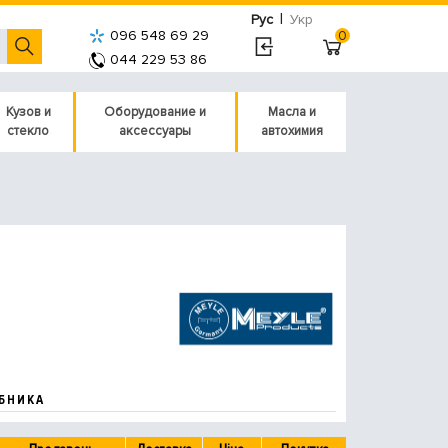
|
Рус
Укр
096 548 69 29
0
044 229 53 86
Кузов и
Оборудование и
Масла и
стекло
аксессуары
автохимия
БНИКА