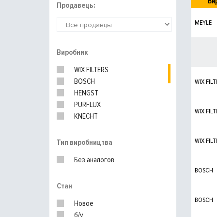
Ви
Продавець:
MEYLE
Виробник
WIX FILTERS
BOSCH
WIX FILT
HENGST
PURFLUX
WIX FILT
KNECHT
MANN-FILTER
UFI
WIX FILT
Тип виробництва
VAG
Без аналогов
BOSCH
Стан
BOSCH
Новое
б/у