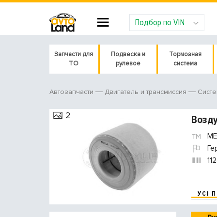
Подбор по VIN
Запчасти для
Подвеска и
Тормозная
ТО
рулевое
система
Автозапчасти
Двигатель и трансмиссия
Систе
2
Возду
ME
Ге
11
УСІ 