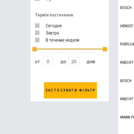
BOSCH
Термін постачання
Сегодня
HENGST
Завтра
В течение недели
PURFLU
от
до
днів
KNECHT
BOSCH
ЗАСТОСУВАТИ ФІЛЬТР
KNECHT
MANN-FI