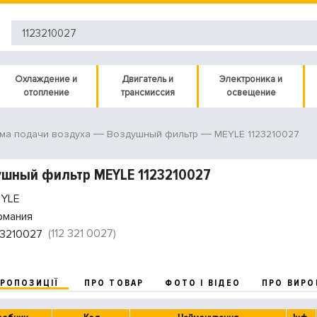
Охлаждение и
Двигатель и
Электроника и
отопление
трансмиссия
освещение
MEYLE 1123210027
ма подачи воздуха
Воздушный фильтр
шный фильтр MEYLE 1123210027
YLE
рмания
(112 321 0027)
23210027
ПРОПОЗИЦІЇ
ПРО ТОВАР
ФОТО І ВІДЕО
ПРО ВИРО