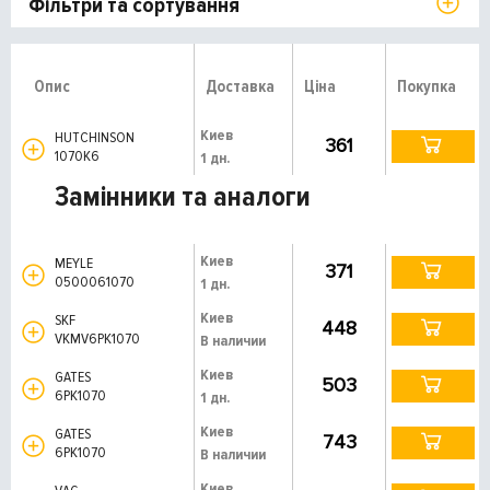
Фільтри та сортування
Опис
Доставка
Ціна
Покупка
Киев
HUTCHINSON
361
1070K6
1 дн.
Замінники та аналоги
Киев
MEYLE
371
0500061070
1 дн.
Киев
SKF
448
VKMV6PK1070
В наличии
Киев
GATES
503
6PK1070
1 дн.
Киев
GATES
743
6PK1070
В наличии
Киев