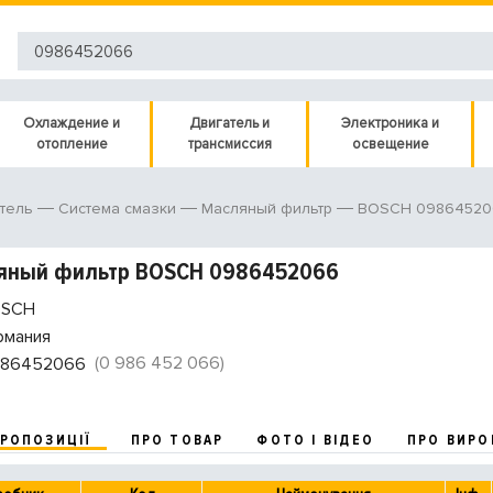
Охлаждение и
Двигатель и
Электроника и
отопление
трансмиссия
освещение
BOSCH 09864520
тель
Система смазки
Масляный фильтр
яный фильтр BOSCH 0986452066
SCH
рмания
(0 986 452 066)
86452066
ПРОПОЗИЦІЇ
ПРО ТОВАР
ФОТО І ВІДЕО
ПРО ВИРО