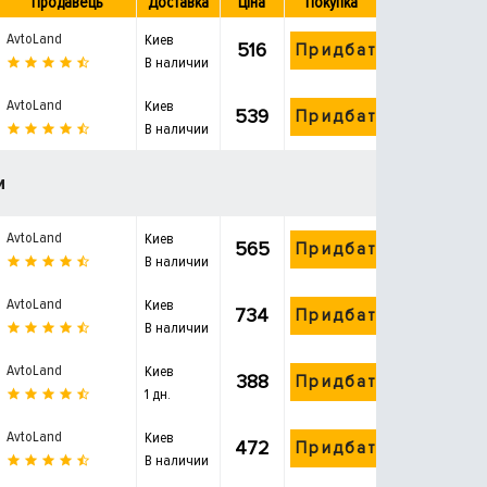
Продавець
Доставка
Ціна
Покупка
AvtoLand
Киев
516
Придбати
В наличии
AvtoLand
Киев
539
Придбати
В наличии
и
AvtoLand
Киев
565
Придбати
В наличии
AvtoLand
Киев
734
Придбати
В наличии
AvtoLand
Киев
388
Придбати
1 дн.
AvtoLand
Киев
472
Придбати
В наличии