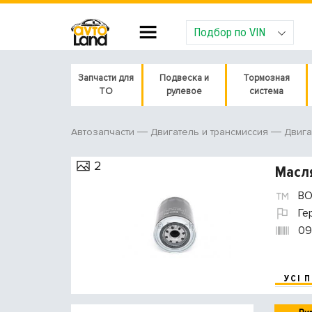
Подбор по VIN
Запчасти для
Подвеска и
Тормозная
ТО
рулевое
система
Автозапчасти
Двигатель и трансмиссия
Двига
2
Масл
BO
Ге
09
УСІ 