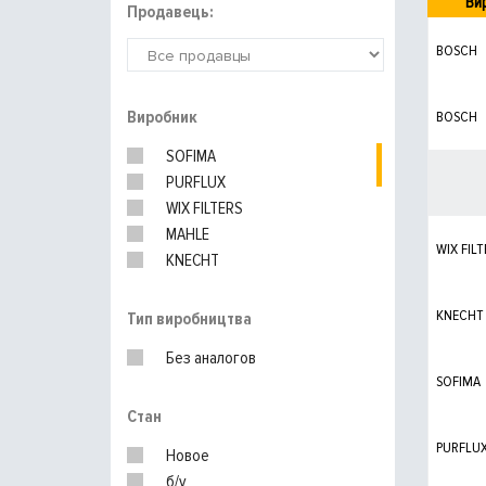
Ви
Продавець:
BOSCH
Виробник
BOSCH
SOFIMA
PURFLUX
WIX FILTERS
MAHLE
WIX FILT
KNECHT
UFI
KNECHT
Тип виробництва
Без аналогов
SOFIMA
Стан
PURFLU
Новое
б/у