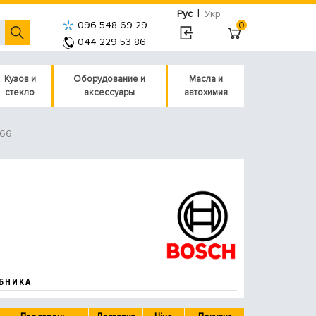
|
Рус
Укр
096 548 69 29
0
044 229 53 86
Кузов и
Оборудование и
Масла и
стекло
аксессуары
автохимия
66
БНИКА