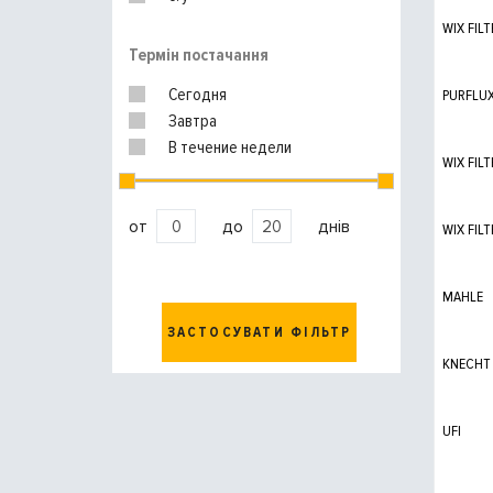
WIX FILT
Термін постачання
Сегодня
PURFLU
Завтра
В течение недели
WIX FILT
от
до
днів
WIX FILT
MAHLE
ЗАСТОСУВАТИ ФІЛЬТР
KNECHT
UFI