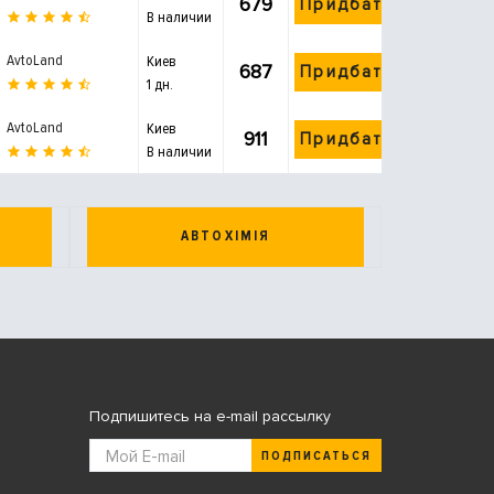
679
Придбати
В наличии
AvtoLand
Киев
687
Придбати
1 дн.
AvtoLand
Киев
911
Придбати
В наличии
АВТОХІМІЯ
Подпишитесь на e-mail рассылку
ПОДПИСАТЬСЯ