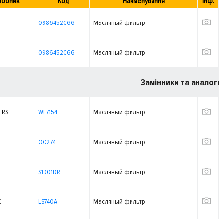
робник
Код
Найменування
Інф.
0986452066
Масляный фильтр
0986452066
Масляный фильтр
Замінники та аналог
ERS
WL7154
Масляный фильтр
OC274
Масляный фильтр
S1001DR
Масляный фильтр
X
LS740A
Масляный фильтр