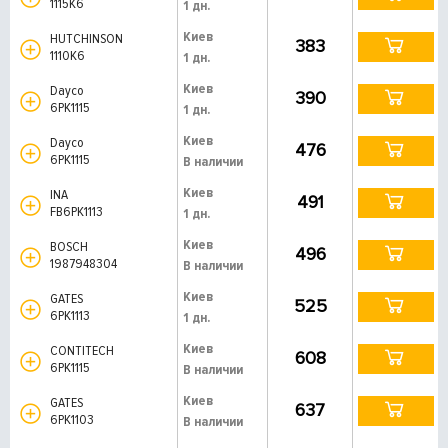
1115K6
1 дн.
Киев
HUTCHINSON
383
1110K6
1 дн.
Киев
Dayco
390
6PK1115
1 дн.
Киев
Dayco
476
6PK1115
В наличии
Киев
INA
491
FB6PK1113
1 дн.
Киев
BOSCH
496
1987948304
В наличии
Киев
GATES
525
6PK1113
1 дн.
Киев
CONTITECH
608
6PK1115
В наличии
Киев
GATES
637
6PK1103
В наличии