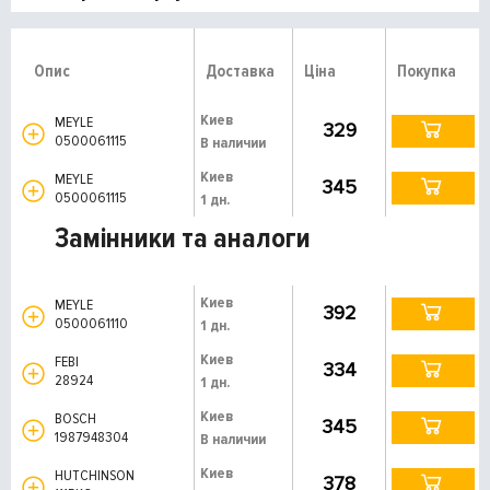
Опис
Доставка
Ціна
Покупка
Киев
MEYLE
329
0500061115
В наличии
Киев
MEYLE
345
0500061115
1 дн.
Замінники та аналоги
Киев
MEYLE
392
0500061110
1 дн.
Киев
FEBI
334
28924
1 дн.
Киев
BOSCH
345
1987948304
В наличии
Киев
HUTCHINSON
378