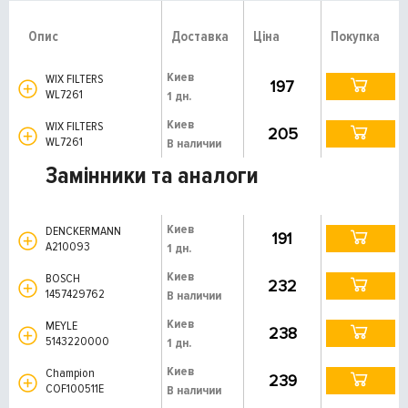
Опис
Доставка
Ціна
Покупка
Киев
WIX FILTERS
197
WL7261
1 дн.
Киев
WIX FILTERS
205
WL7261
В наличии
Замінники та аналоги
Киев
DENCKERMANN
191
A210093
1 дн.
Киев
BOSCH
232
1457429762
В наличии
Киев
MEYLE
238
5143220000
1 дн.
Киев
Champion
239
COF100511E
В наличии