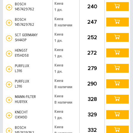
Киев
BOSCH
240
1457429762
1 дн.
Киев
BOSCH
247
1457429762
В наличии
Киев
SCT GERMANY
252
SH443P
1 дн.
Киев
HENGST
272
E15HD58
1 дн.
Киев
PURFLUX
279
L316
1 дн.
Киев
PURFLUX
290
L316
В наличии
Киев
MANN-FILTER
328
HU819X
В наличии
Киев
KNECHT
329
OX149D
1 дн.
Киев
BOSCH
332
1457429762