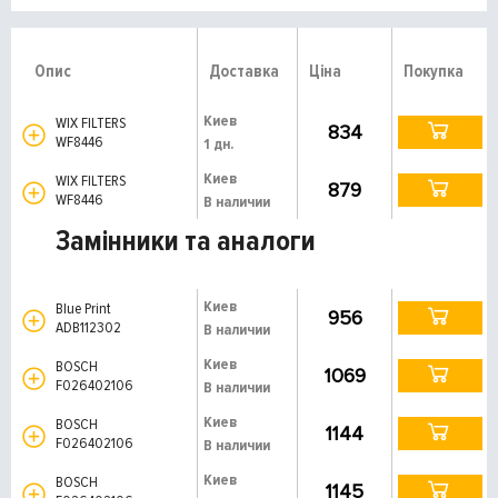
Опис
Доставка
Ціна
Покупка
Киев
WIX FILTERS
834
WF8446
1 дн.
Киев
WIX FILTERS
879
WF8446
В наличии
Замінники та аналоги
Киев
Blue Print
956
ADB112302
В наличии
Киев
BOSCH
1069
F026402106
В наличии
Киев
BOSCH
1144
F026402106
В наличии
Киев
BOSCH
1145