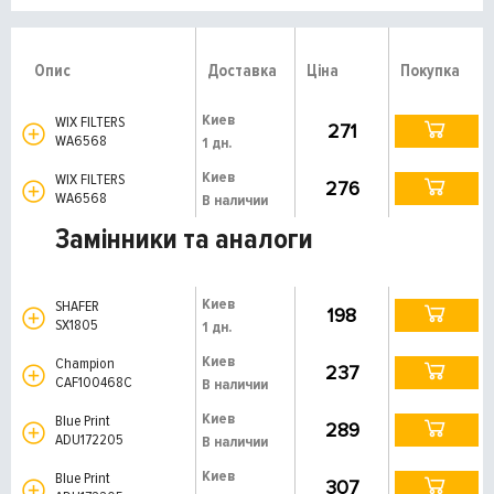
Опис
Доставка
Ціна
Покупка
Киев
WIX FILTERS
271
WA6568
1 дн.
Киев
WIX FILTERS
276
WA6568
В наличии
Замінники та аналоги
Киев
SHAFER
198
SX1805
1 дн.
Киев
Champion
237
CAF100468C
В наличии
Киев
Blue Print
289
ADU172205
В наличии
Киев
Blue Print
307