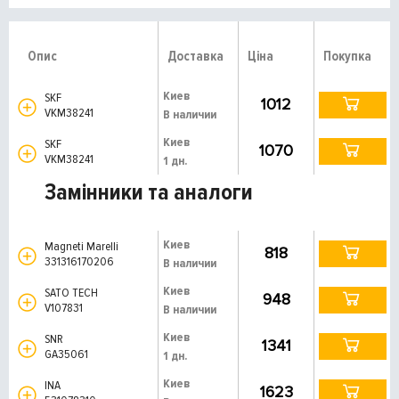
Опис
Доставка
Ціна
Покупка
Киев
SKF
1012
VKM38241
В наличии
Киев
SKF
1070
VKM38241
1 дн.
Замінники та аналоги
Киев
Magneti Marelli
818
331316170206
В наличии
Киев
SATO TECH
948
V107831
В наличии
Киев
SNR
1341
GA35061
1 дн.
Киев
INA
1623