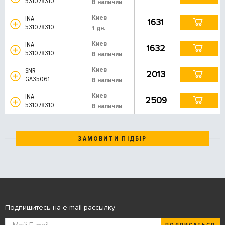
531078310
В наличии
Киев
INA
1631
531078310
1 дн.
Киев
INA
1632
531078310
В наличии
Киев
SNR
2013
GA35061
В наличии
Киев
INA
2509
531078310
В наличии
ЗАМОВИТИ ПІДБІР
Подпишитесь на e-mail рассылку