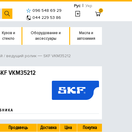
|
Рус
Укр
096 548 69 29
0
044 229 53 86
Кузов и
Оборудование и
Масла и
стекло
аксессуары
автохимия
SKF VKM35212
й / ведущий ролик
SKF VKM35212
БНИКА
Продавець
Доставка
Ціна
Покупка