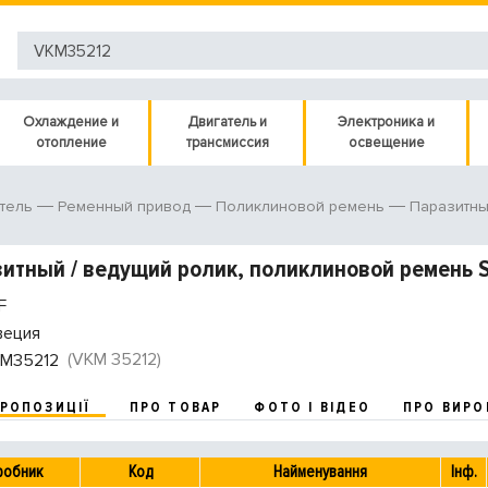
Охлаждение и
Двигатель и
Электроника и
отопление
трансмиссия
освещение
тель
Ременный привод
Поликлиновой ремень
Паразитны
итный / ведущий ролик, поликлиновой ремень 
F
еция
(VKM 35212)
M35212
ПРОПОЗИЦІЇ
ПРО ТОВАР
ФОТО І ВІДЕО
ПРО ВИРО
робник
Код
Найменування
Інф.