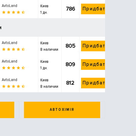
AvtoLand
Киев
786
Придбати
1 дн.
и
AvtoLand
Киев
805
Придбати
В наличии
AvtoLand
Киев
809
Придбати
1 дн.
AvtoLand
Киев
812
Придбати
В наличии
АВТОХІМІЯ