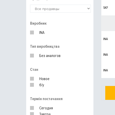
SKF
Виробник
INA
INA
Тип виробництва
INA
Без аналогов
Стан
INA
Новое
б/у
Термін постачання
Сегодня
Завтра