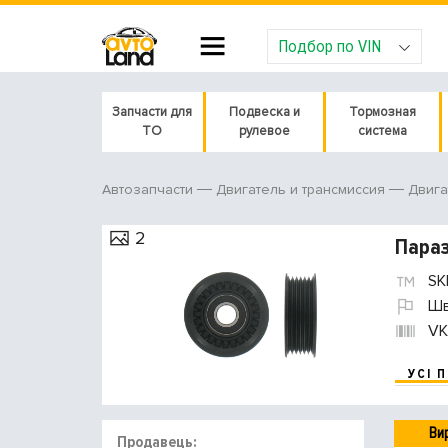
Подбор по VIN
Запчасти для
Подвеска и
Тормозная
ТО
рулевое
система
Автозапчасти
Двигатель и трансмиссия
Двига
2
Параз
SK
Шв
VK
УСІ 
Ви
Продавець: