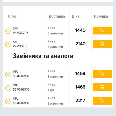
Опис
Доставка
Ціна
Покупка
Киев
SKF
1440
VKM33205
В наличии
Киев
SKF
2140
VKM33205
В наличии
Замінники та аналоги
Киев
INA
1459
534036910
В наличии
Киев
INA
1466
534036910
1 дн.
Киев
INA
2217
534036910
В наличии